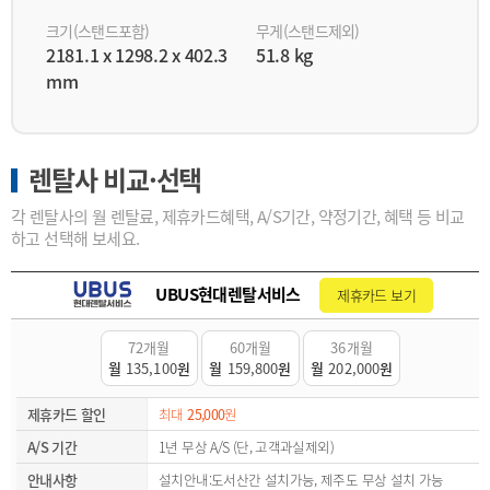
크기(스탠드포함)
무게(스탠드제외)
2181.1 x 1298.2 x 402.3
51.8 kg
mm
렌탈사 비교·선택
각 렌탈사의 월 렌탈료, 제휴카드혜택, A/S기간, 약정기간, 혜택 등 비교
하고 선택해 보세요.
UBUS현대렌탈서비스
제휴카드 보기
72개월
60개월
36개월
월
135,100
원
월
159,800
원
월
202,000
원
제휴카드 할인
최대
25,000
원
A/S 기간
1년 무상 A/S (단, 고객과실제외)
안내사항
설치안내:도서산간 설치가능, 제주도 무상 설치 가능