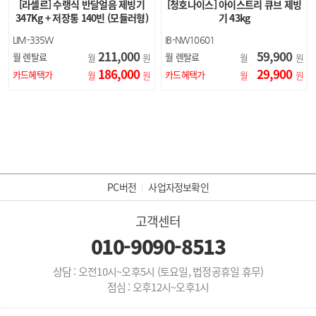
[라셀르] 수랭식 반달얼음 제빙기
[청호나이스] 아이스트리 큐브 제빙
347Kg + 저장통 140빈 (모듈러형)
기 43kg
LIM-335W
IB-NW10601
211,000
59,900
월 렌탈료
월 렌탈료
월
원
월
원
186,000
29,900
카드혜택가
카드혜택가
월
원
월
원
PC버전
사업자정보확인
고객센터
010-9090-8513
상담 : 오전10시~오후5시 (토요일, 법정공휴일 휴무)
점심 : 오후12시~오후1시