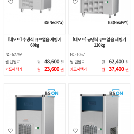
BS(NeoPAY)
BS(NeoPAY)
[네오트] 수냉식 큐브얼음 제빙기
[네오트] 공냉식 큐브얼음 제빙기
60kg
110kg
NC-627W
NC-1057
48,600
62,400
월 렌탈료
월 렌탈료
월
원
월
원
23,600
37,400
카드혜택가
카드혜택가
월
원
월
원