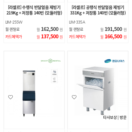
[라셀르] 수랭식 반달얼음 제빙기
[라셀르] 공랭식 반달얼음 제빙기
219Kg + 저장통 140빈 (모듈러형)
331Kg + 저장통 140빈 (모듈러형)
LIM-255W
LIM-335A
162,500
191,500
월 렌탈료
월 렌탈료
월
원
월
원
137,500
166,500
카드혜택가
카드혜택가
월
원
월
원
타사보상 | 방문