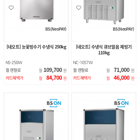
BS(NeoPAY)
BS(NeoPAY)
[네오트] 눈꽃빙수기 수냉식 250kg
[네오트] 수냉식 큐브얼음 제빙기
110kg
NS-250W
NC-1057W
109,700
71,000
월 렌탈료
월 렌탈료
월
원
월
원
84,700
46,000
카드혜택가
카드혜택가
월
원
월
원