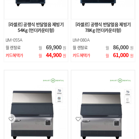
[라셀르] 공랭식 반달얼음 제빙기
[라셀르] 공랭식 반달얼음 제빙기
54Kg (언더카운터형)
78Kg (언더카운터형)
LIM-055A
LIM-080A
69,900
86,000
월 렌탈료
월 렌탈료
월
원
월
원
44,900
61,000
카드혜택가
카드혜택가
월
원
월
원