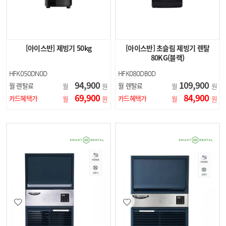
[아이스반] 제빙기 50kg
[아이스반] 초슬림 제빙기 렌탈
80KG(블랙)
HFK050DN0D
HFK080DB0D
94,900
109,900
월 렌탈료
월 렌탈료
월
원
월
원
69,900
84,900
카드혜택가
카드혜택가
월
원
월
원