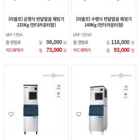
[라셀르] 공랭식 반달얼음 제빙기
[라셀르] 수랭식 반달얼음 제빙기
133Kg (언더카운터형)
148Kg (언더카운터형)
LIM-135A
LIM-135W
98,000
118,000
월 렌탈료
월 렌탈료
월
원
월
원
73,000
93,000
카드혜택가
카드혜택가
월
원
월
원