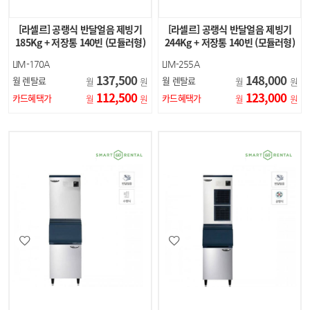
[라셀르] 공랭식 반달얼음 제빙기
[라셀르] 공랭식 반달얼음 제빙기
185Kg + 저장통 140빈 (모듈러형)
244Kg + 저장통 140빈 (모듈러형)
LIM-170A
LIM-255A
137,500
148,000
월 렌탈료
월 렌탈료
월
원
월
원
112,500
123,000
카드혜택가
카드혜택가
월
원
월
원