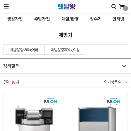
0
생활가전
주방가전
계절/환경
정수기
인터넷
제빙기
제빙용량:80kg이하
제빙용량:80kg 이상
검색필터
전체
18
개
인기상품순