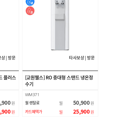
상 | 방문
타사보상 | 방문
드 플러스
[교원웰스] RO 중대형 스탠드 냉온정
수기
WM371
,900
50,900
원
월 렌탈료
월
원
,900
25,900
원
카드혜택가
월
원