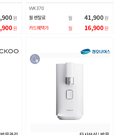
WK370
,900
41,900
원
월 렌탈료
월
원
,900
16,900
원
카드혜택가
월
원
방문관리
타사보상 | 방문