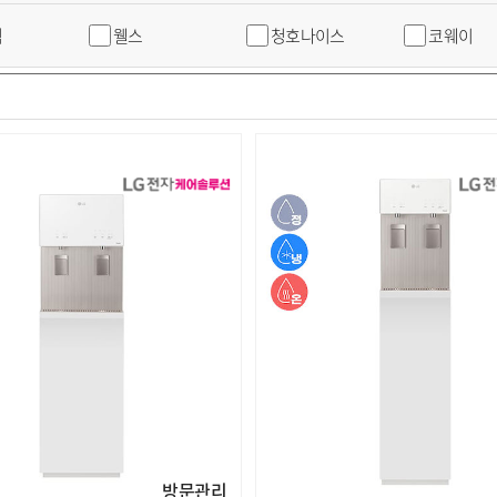
직
웰스
청호나이스
코웨이
방문관리