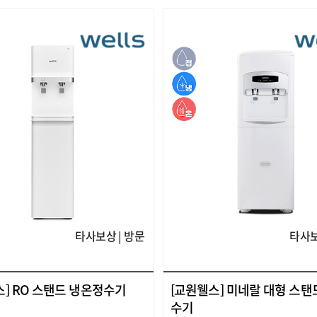
타사보상 | 방문
타사보
스] RO 스탠드 냉온정수기
[교원웰스] 미네랄 대형 스탠
수기