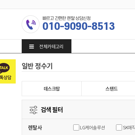
빠르고 간편한 렌탈 상담신청
010-9090-8513
전체카테고리
일반 정수기
데스크탑
스탠드
검색 필터
렌탈사
LG케어솔루션
SK매