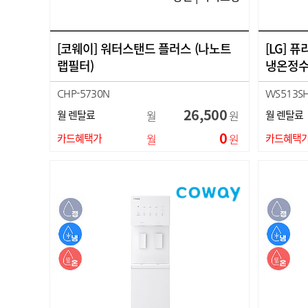
[코웨이] 워터스탠드 플러스 (나노트
[LG]
랩필터)
냉온정수
CHP-5730N
WS513S
26,500
월 렌탈료
월
원
월 렌탈료
0
카드혜택가
월
원
카드혜택