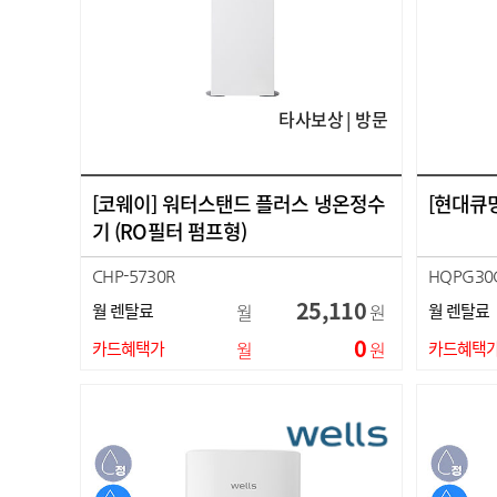
타사보상 | 방문
[코웨이] 워터스탠드 플러스 냉온정수
[현대큐
기 (RO필터 펌프형)
CHP-5730R
HQPG30
25,110
월 렌탈료
월
원
월 렌탈료
0
카드혜택가
월
원
카드혜택