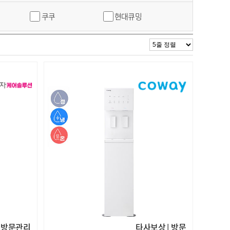
쿠쿠
현대큐밍
방문관리
타사보상 | 방문