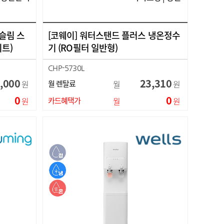
 슬림 스
[코웨이] 워터스탠드 플러스 냉온정수
트)
기 (RO필터 일반형)
CHP-5730L
,000
23,310
원
월 렌탈료
월
원
0
0
원
카드혜택가
월
원