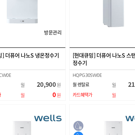
방문관리
밍] 더퓨어 나노S 냉온정수기
[현대큐밍] 더퓨어 나노S 스
정수기
CW0E
HQPG30SW0E
20,900
21
월
원
월 렌탈료
월
0
가
월
원
카드혜택가
월