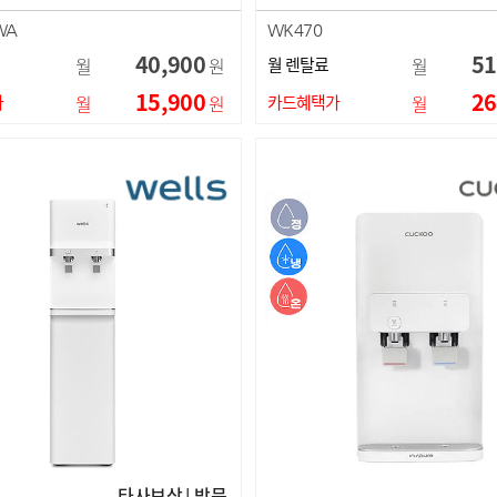
WA
WK470
40,900
51
월
원
월 렌탈료
월
15,900
26
가
월
원
카드혜택가
월
타사보상 | 방문