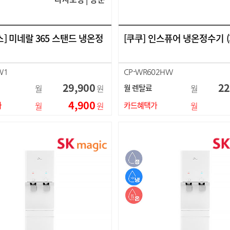
] 미네랄 365 스탠드 냉온정
[쿠쿠] 인스퓨어 냉온정수기 
W1
CP-WR602HW
29,900
22
월
원
월 렌탈료
월
4,900
가
월
원
카드혜택가
월