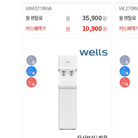
WM071RWA
WL270R
35,900
월 렌탈료
월
원
월 렌탈료
10,900
카드혜택가
월
원
카드혜택
타사보상 | 방문