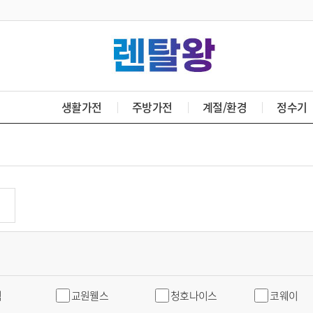
생활가전
주방가전
계절/환경
정수기
직
교원웰스
청호나이스
코웨이