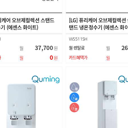
 퓨리케어 오브제컬렉션 스탠드
[LG] 퓨리케어 오브제컬렉션
기 (에센스 화이트)
탠드 냉온정수기 (에센스 화이
H
WS511SH
37,700
26
월
원
월 렌탈료
월
0
가
월
원
카드혜택가
월