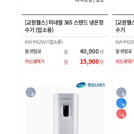
[교원웰스] 미네랄 365 스탠드 냉온정
[교원웰스
수기 (업소용)
수기
KW-PK2W1(업소용)
KW-PK2
40,900
월 렌탈료
월
원
월 렌탈료
15,900
카드혜택가
월
원
카드혜택