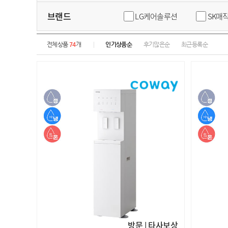
브랜드
LG케어솔루션
SK매
전체상품
74
개
인기상품순
후기많은순
최근등록순
방문 | 타사보상