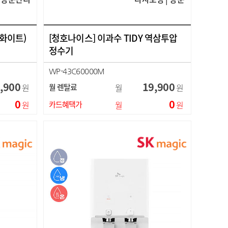
(화이트)
[청호나이스] 이과수 TIDY 역삼투압
정수기
WP-43C60000M
,900
19,900
원
월 렌탈료
월
원
0
0
원
카드혜택가
월
원