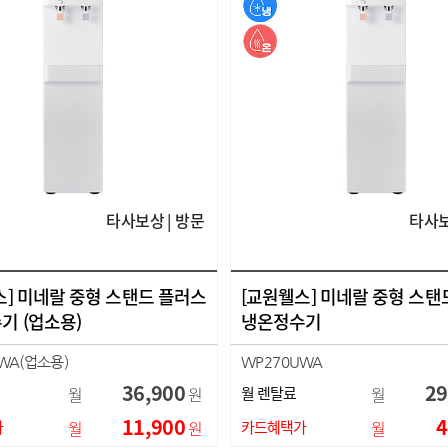
타사보상 | 방문
타사보
스] 미네랄 중형 스탠드 플러스
[교원웰스] 미네랄 중형 스탠
기 (업소용)
냉온정수기
WA(업소용)
WP270UWA
36,900
29
월
원
월 렌탈료
월
11,900
4
가
월
원
카드혜택가
월