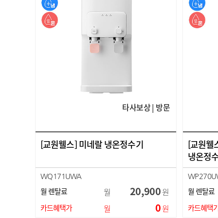
타사보상 | 방문
[교원웰스] 미네랄 냉온정수기
[교원웰
냉온정수
WQ171UWA
WP270U
20,900
월 렌탈료
월
원
월 렌탈료
0
카드혜택가
월
원
카드혜택