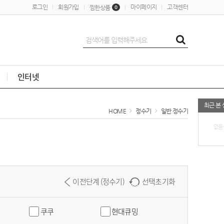
로그인
회원가입
마이페이지
고객센터
찜한상품
0
인터넷
최근 본
HOME
정수기
일반 정수기
없음
이전단계 (정수기)
선택초기화
쿠쿠
현대큐밍