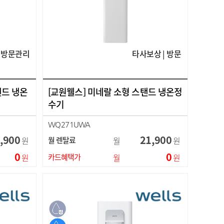
방문관리
타사보상 | 방문
탠드 냉온
[교원웰스] 미네랄 소형 스탠드 냉온정
수기
WQ271UWA
,900
21,900
원
월 렌탈료
월
원
0
0
원
카드혜택가
월
원