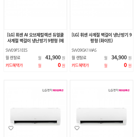
[LG] 휘센 AI 오브제컬렉션 듀얼쿨
[LG] 휘센 사계절 벽걸이 냉난방기 9
사계절 벽걸이 냉난방기 9평형 (에
평형 (화이트)
센스 화이트)
SW09FS1EES
SW09GK1WAS
41,900
34,900
월 렌탈료
월 렌탈료
월
원
월
원
0
0
카드혜택가
카드혜택가
월
원
월
원