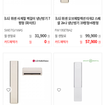
[LG] 휘센 사계절 벽걸이 냉난방기 7
[LG] 휘센 오브제컬렉션 타워2 스페
평형 (화이트)
셜 2in1 냉난방기 19평형+6평형
(카밍 베이지)
SW07GJ1WAS
FW19SETBA2
31,900
99,900
월 렌탈료
월 렌탈료
월
원
월
원
0
57,900
카드혜택가
카드혜택가
월
원
월
원