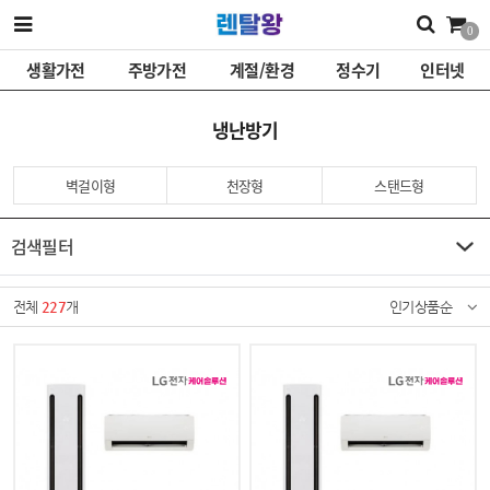
0
생활가전
주방가전
계절/환경
정수기
인터넷
냉난방기
벽걸이형
천장형
스탠드형
검색필터
전체
227
개
인기상품순