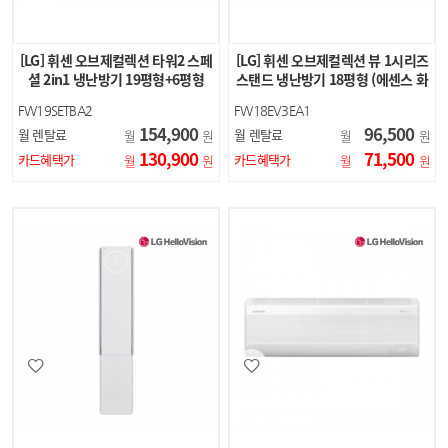
[LG] 휘센 오브제컬렉션 타워2 스페
[LG] 휘센 오브제컬렉션 뷰 1시리즈
셜 2in1 냉난방기 19평형+6평형
스탠드 냉난방기 18평형 (에센스 화
(카밍 베이지)
이트)
FW19SETBA2
FW18EV3EA1
154,900
96,500
월 렌탈료
월 렌탈료
월
원
월
원
130,900
71,500
카드혜택가
카드혜택가
월
원
월
원