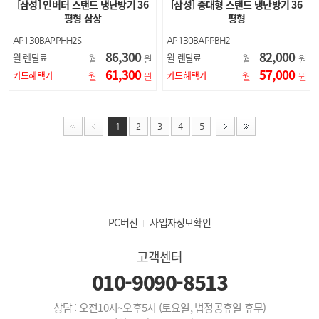
[삼성] 인버터 스탠드 냉난방기 36
[삼성] 중대형 스탠드 냉난방기 36
평형 삼상
평형
AP130BAPPHH2S
AP130BAPPBH2
86,300
82,000
월 렌탈료
월 렌탈료
월
원
월
원
61,300
57,000
카드혜택가
카드혜택가
월
원
월
원
1
2
3
4
5
PC버전
사업자정보확인
고객센터
010-9090-8513
상담 : 오전10시~오후5시 (토요일, 법정공휴일 휴무)