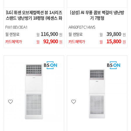
[LG] 휘센 오브제컬렉션 뷰 1시리즈
[삼성] AI 무풍 콤보 벽걸이 냉난방
스탠드 냉난방기 18평형 (에센스 화
기 7평형
이트)
FW18EV3EA1
AR60F07C14WS
116,900
39,800
월 렌탈료
월 렌탈료
월
원
월
원
92,900
15,800
카드혜택가
카드혜택가
월
원
월
원