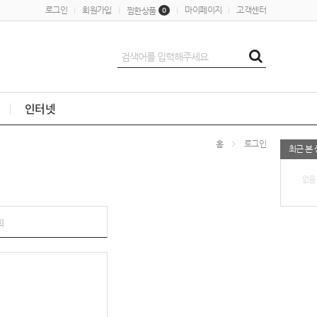
로그인
회원가입
마이페이지
고객센터
찜한상품
0
인터넷
홈
로그인
최근 본
없음
회