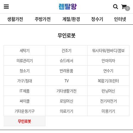
0
생활가전
주방가전
계절/환경
정수기
인터넷
무인로봇
세탁기
건조기
워시타워/원바디/콤보
의류관리기
슈드레서
안마의자
청소기
반려용품
연수기
가구/침대
TV
복합기/프린터
IT제품
기타생활가전
런닝머신
싸이클
로잉머신
전기자전거
기타운동기구
의료기기
미용기기
무인로봇