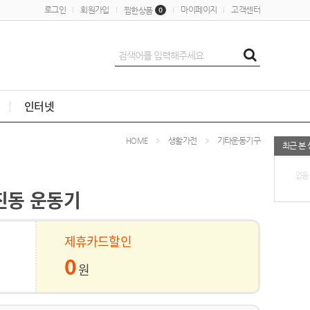
로그인
회원가입
마이페이지
고객센터
찜한상품
0
인터넷
생활가전
기타운동기구
HOME
최근 본
없음
진동 운동기
제휴카드할인
0
원