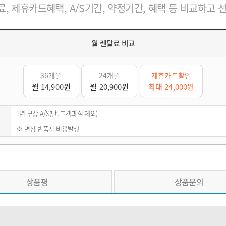
, 제휴카드혜택, A/S기간, 약정기간, 혜택 등 비교하고 
월 렌탈료 비교
36개월
24개월
제휴카드할인
월
14,900
원
월
20,900
원
최대
24,000
원
1년 무상 A/S(단, 고객과실 제외)
※ 변심 반품시 비용발생
상품평
상품문의