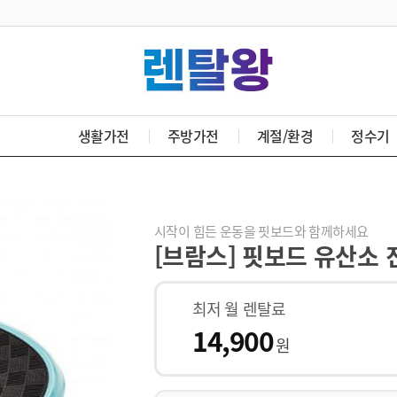
생활가전
주방가전
계절/환경
정수기
시작이 힘든 운동을 핏보드와 함께하세요
[브람스] 핏보드 유산소 
최저 월 렌탈료
14,900
원