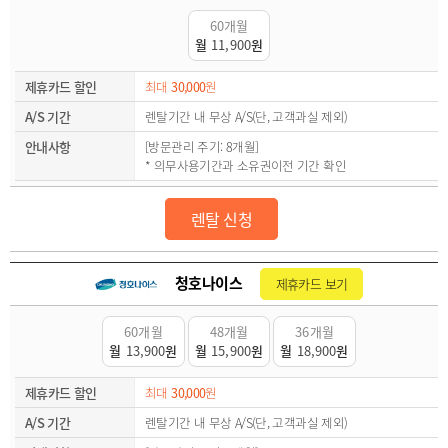
60개월
월
11,900
원
제휴카드 할인
최대
30,000
원
A/S 기간
렌탈기간 내 무상 A/S(단, 고객과실 제외)
안내사항
[방문관리 주기: 8개월]
* 의무사용기간과 소유권이전 기간 확인
렌탈 신청
청호나이스
제휴카드 보기
60개월
48개월
36개월
월
13,900
원
월
15,900
원
월
18,900
원
제휴카드 할인
최대
30,000
원
A/S 기간
렌탈기간 내 무상 A/S(단, 고객과실 제외)