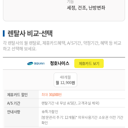
기능
세정, 건조, 난방변좌
렌탈사 비교·선택
각 렌탈사의 월 렌탈료, 제휴카드혜택, A/S기간, 약정기간, 혜택 등 비교
하고 선택해 보세요.
청호나이스
제휴카드 보기
48개월
월
12,900
원
제휴카드 할인
최대
30,000
원
A/S 기간
렌탈기간 내 무상 A/S(단, 고객과실 제외)
안내사항
※특가할인
[방문관리 주기: 12개월]* 의무사용기간 소유권 이전 기간
확인