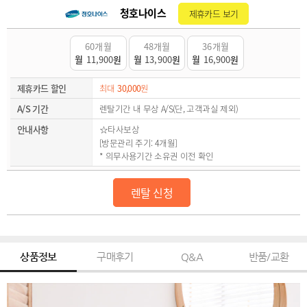
청호나이스
제휴카드 보기
60개월
48개월
36개월
월
11,900
원
월
13,900
원
월
16,900
원
제휴카드 할인
최대
30,000
원
A/S 기간
렌탈기간 내 무상 A/S(단, 고객과실 제외)
안내사항
☆타사보상
[방문관리 주기: 4개월]
* 의무사용기간 소유권 이전 확인
렌탈 신청
상품정보
구매후기
Q&A
반품/교환