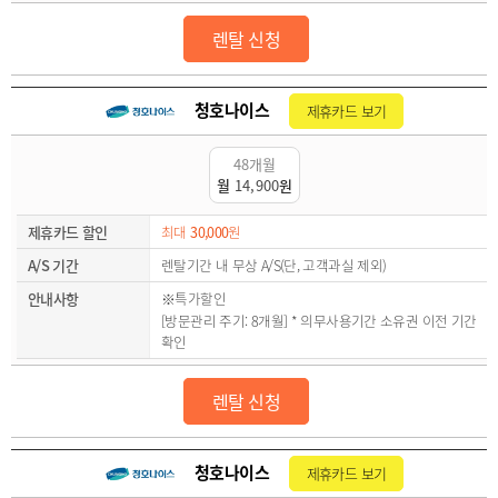
렌탈 신청
청호나이스
제휴카드 보기
48개월
월
14,900
원
제휴카드 할인
최대
30,000
원
A/S 기간
렌탈기간 내 무상 A/S(단, 고객과실 제외)
안내사항
※특가할인
[방문관리 주기: 8개월] * 의무사용기간 소유권 이전 기간
확인
렌탈 신청
청호나이스
제휴카드 보기