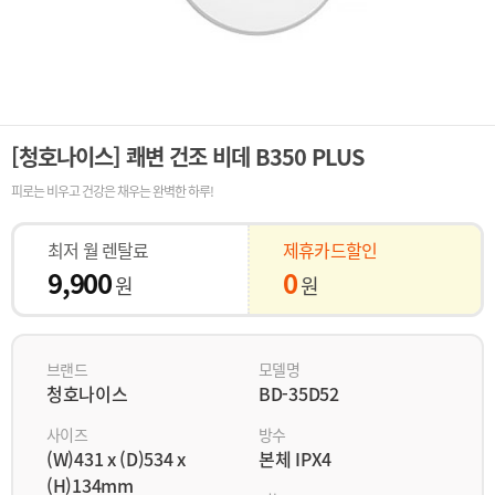
[청호나이스] 쾌변 건조 비데 B350 PLUS
피로는 비우고 건강은 채우는 완벽한 하루!
최저 월 렌탈료
제휴카드할인
9,900
0
원
원
브랜드
모델명
청호나이스
BD-35D52
사이즈
방수
(W)431 x (D)534 x
본체 IPX4
(H)134mm